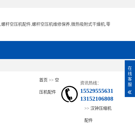
在
线
客
首页
>>
空
产品中心
资讯热线：
空
汉
服
15529555631
压机配件
压
钟
13152106808
本
阿
英
寿
昆
复
柳
博
汉
优
斯
凌
通
客户服务
分
>>
汉钟压缩机
机
压
企业资讯
类
特
格
力
西
盛
富
莱
钟
耐
可
格
用
下
配件
配
缩
无
拉
索
压
压
空
达
特
压
特
络
风
型
任