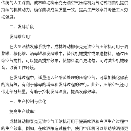
传统的人工踩曲，成林峰动柳泰克
无油空气压缩机
为气动式制曲机提供
持续的机械动力，确保曲块成型质量一致，提高生产效率并降低工人劳
动强度。
二、发酵阶段
发酵罐应用：
在大型酒精发酵系统中，成林峰动柳泰克
无油空气压缩机
可用于调
浆罐、糖化罐、酒母罐和发酵罐中，替代机械搅拌或泵送物料。通过压
缩空气搅拌，可以提高搅拌效果，使物料混合更均匀，同时减少机械噪
音，改善工作环境。
在发酵过程中，适量通入经除菌处理的压缩空气，可增加糖化醪液
的溶解氧，有利于酵母的增殖和发酵过程的进行。此外，压缩空气还可
带走部分热量，有助于控制发酵温度，提高发酵效率。
三、生产控制与优化
提高生产效率：
成林峰动柳泰克无油空气压缩机可用于提高啤酒和白酒生产过程中
的生产效率。例如，在啤酒酿造过程中，使用空压机可以帮助酿酒师更